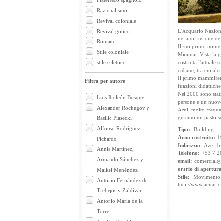
Plateresco spagnolo
Razionalismo
Revival coloniale
L'Acquario Nazional
Revival gotico
nella diffusione de
Romano
Il suo primo nome e
Stile coloniale
Miramar. Vista la g
stile eclettico
costruita l'attuale
cubane, tra cui alcu
Il primo mammifero
Filtra per autore
funzioni didattiche 
Nel 2000 sono stati
Luis Iboleón Bosque
persone e un nuovo 
Alexander Rochegov y
Azul, molto frequen
gustano un pasto sq
Basilio Piasecki
Alfonso Rodríguez
Tipo:
Building
Anno costruito:
1
Pichardo
Indirizzo:
Ave. 1r
Annia Martínez,
Telefono:
+53 7 2
Armando Sánchez y
email:
comercial@
orario di apertur
Maikel Menéndez
Stile:
Movimento
Antonio Fernández de
http://www.acuario
Trebejos y Zaldívar
Antonio María de la
Torre