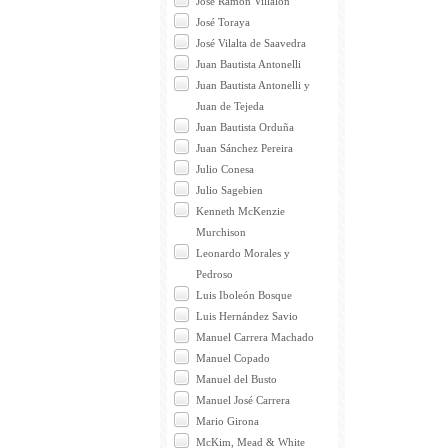
José Ramón Villalón
José Toraya
José Vilalta de Saavedra
Juan Bautista Antonelli
Juan Bautista Antonelli y
Juan de Tejeda
Juan Bautista Orduña
Juan Sánchez Pereira
Julio Conesa
Julio Sagebien
Kenneth McKenzie
Murchison
Leonardo Morales y
Pedroso
Luis Iboleón Bosque
Luis Hernández Savio
Manuel Carrera Machado
Manuel Copado
Manuel del Busto
Manuel José Carrera
Mario Girona
McKim, Mead & White