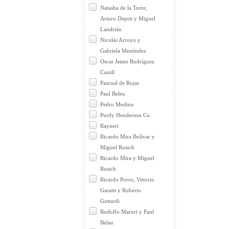
Natasha de la Torre,
Arturo Deprit y Miguel
Landrián
Nicolás Arroyo y
Gabriela Menéndez
Oscar Jaime Rodríguez
Cunill
Pascual de Rojas
Paul Beleu
Pedro Medina
Purdy Henderson Co.
Rayneri
Ricardo Mira Bolívar y
Miguel Rosich
Ricardo Mira y Miguel
Rosich
Ricardo Porro, Vittorio
Garatti y Roberto
Gottardi
Rodolfo Maruri y Paul
Belau