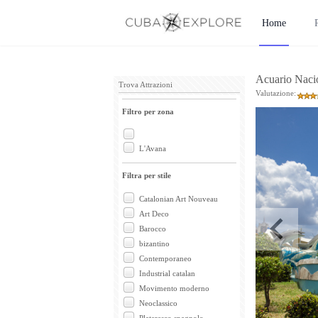
Home
Acuario Naci
Trova Attrazioni
Valutazione:
Filtro per zona
L'Avana
Filtra per stile
Catalonian Art Nouveau
Art Deco
Barocco
bizantino
Contemporaneo
Industrial catalan
Movimento moderno
Neoclassico