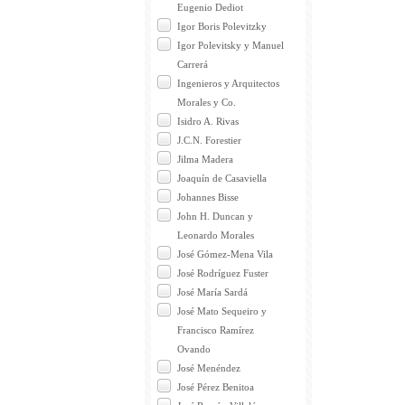
Eugenio Dediot
Igor Boris Polevitzky
Igor Polevitsky y Manuel
Carrerá
Ingenieros y Arquitectos
Morales y Co.
Isidro A. Rivas
J.C.N. Forestier
Jilma Madera
Joaquín de Casaviella
Johannes Bisse
John H. Duncan y
Leonardo Morales
José Gómez-Mena Vila
José Rodríguez Fuster
José María Sardá
José Mato Sequeiro y
Francisco Ramírez
Ovando
José Menéndez
José Pérez Benitoa