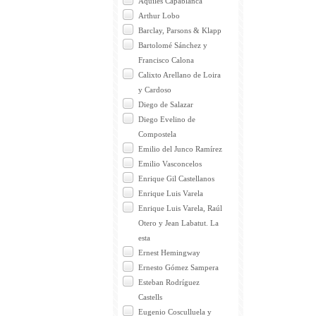
Aquiles Capablanca
Arthur Lobo
Barclay, Parsons & Klapp
Bartolomé Sánchez y
Francisco Calona
Calixto Arellano de Loira
y Cardoso
Diego de Salazar
Diego Evelino de
Compostela
Emilio del Junco Ramírez
Emilio Vasconcelos
Enrique Gil Castellanos
Enrique Luis Varela
Enrique Luis Varela, Raúl
Otero y Jean Labatut. La
esta
Ernest Hemingway
Ernesto Gómez Sampera
Esteban Rodríguez
Castells
Eugenio Cosculluela y