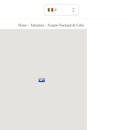
it
en
Home
Attrazioni
Acuario Nacional de Cuba
>
>
fr
it
sv
de
jp
cn
ru
es
ca
pt