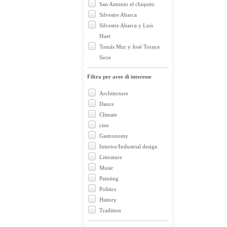
San Antonio el chiquito
Silvestre Abarca
Silvestre Abarca y Luis
Huet
Tomás Mur y José Toraya
Sicre
Filtra per aree di interesse
Architecture
Dance
Climate
cine
Gastronomy
Interior/Industrial design
Literature
Music
Painting
Politics
History
Tradition