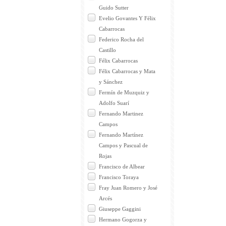
Guido Sutter
Evelio Govantes Y Félix
Cabarrocas
Federico Rocha del
Castillo
Félix Cabarrocas
Félix Cabarrocas y Mata
y Sánchez
Fermín de Muzquiz y
Adolfo Suarí
Fernando Martinez
Campos
Fernando Martínez
Campos y Pascual de
Rojas
Francisco de Albear
Francisco Toraya
Fray Juan Romero y José
Arcés
Giuseppe Gaggini
Hermano Gogorza y