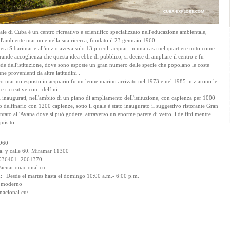
e di Cuba è un centro ricreativo e scientifico specializzato nell'educazione ambientale,
ll'ambiente marino e nella sua ricerca, fondato il 23 gennaio 1960.
ra Sibarimar e all'inizio aveva solo 13 piccoli acquari in una casa nel quartiere noto come
rande accoglienza che questa idea ebbe di pubblico, si decise di ampliare il centro e fu
 sede dell'istituzione, dove sono esposte un gran numero delle specie che popolano le coste
ne provenienti da altre latitudini .
 marino esposto in acquario fu un leone marino arrivato nel 1973 e nel 1985 iniziarono le
e ricreative con i delfini.
 inaugurati, nell'ambito di un piano di ampliamento dell'istituzione, con capienza per 1000
delfinario con 1200 capienze, sotto il quale è stato inaugurato il suggestivo ristorante Gran
tato all'Avana dove si può godere, attraverso un enorme parete di vetro, i delfini mentre
uisito.
960
a. y calle 60, Miramar 11300
036401- 2061370
acuarionacional.cu
a:
Desde el martes hasta el domingo 10:00 a.m.- 6:00 p.m.
 moderno
nacional.cu/