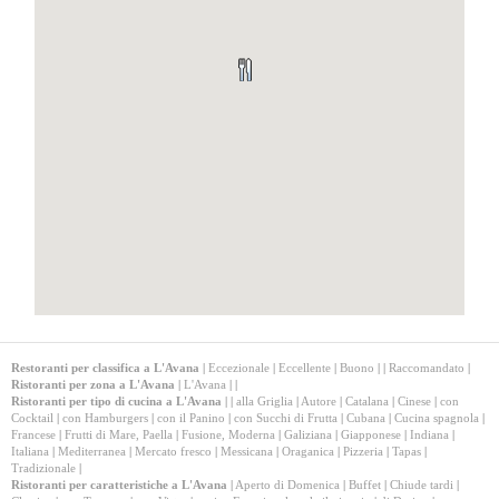
Restoranti per classifica a L'Avana
|
Eccezionale
|
Eccellente
|
Buono
|
|
Raccomandato
|
Ristoranti per zona a L'Avana
|
L'Avana
|
|
Ristoranti per tipo di cucina a L'Avana
|
|
alla Griglia
|
Autore
|
Catalana
|
Cinese
|
con
Cocktail
|
con Hamburgers
|
con il Panino
|
con Succhi di Frutta
|
Cubana
|
Cucina spagnola
|
Francese
|
Frutti di Mare, Paella
|
Fusione, Moderna
|
Galiziana
|
Giapponese
|
Indiana
|
Italiana
|
Mediterranea
|
Mercato fresco
|
Messicana
|
Oraganica
|
Pizzeria
|
Tapas
|
Tradizionale
|
Ristoranti per caratteristiche a L'Avana
|
Aperto di Domenica
|
Buffet
|
Chiude tardi
|