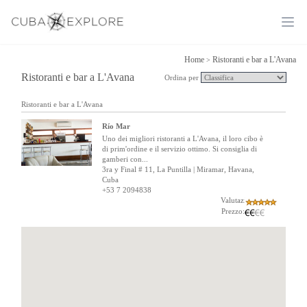
Ope
Home
Ristoranti e bar a L'Avana
>
Ristoranti e bar a L'Avana
Ordina per
Ristoranti e bar a L'Avana
Río Mar
Uno dei migliori ristoranti a L'Avana, il loro cibo è
di prim'ordine e il servizio ottimo. Si consiglia di
gamberi con...
3ra y Final # 11, La Puntilla | Miramar, Havana,
Cuba
+53 7 2094838
Valutazione:
Prezzo: