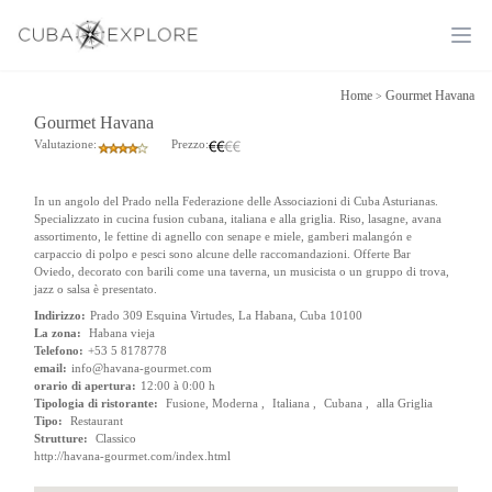
Ope
Home
Gourmet Havana
>
Gourmet Havana
Valutazione:
Prezzo:
In un angolo del Prado nella Federazione delle Associazioni di Cuba Asturianas.
Specializzato in cucina fusion cubana, italiana e alla griglia. Riso, lasagne, avana
assortimento, le fettine di agnello con senape e miele, gamberi malangón e
carpaccio di polpo e pesci sono alcune delle raccomandazioni. Offerte Bar
Oviedo, decorato con barili come una taverna, un musicista o un gruppo di trova,
jazz o salsa è presentato.
Indirizzo:
Prado 309 Esquina Virtudes, La Habana, Cuba 10100
La zona:
Habana vieja
Telefono:
+53 5 8178778
email:
info@havana-gourmet.com
orario di apertura:
12:00 à 0:00 h
Tipologia di ristorante:
Fusione, Moderna ,
Italiana ,
Cubana ,
alla Griglia
Tipo:
Restaurant
Strutture:
Classico
http://havana-gourmet.com/index.html