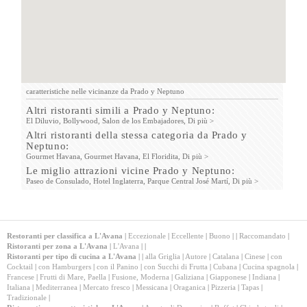
caratteristiche nelle vicinanze da Prado y Neptuno
Altri ristoranti simili a Prado y Neptuno:
El Diluvio,
Bollywood,
Salon de los Embajadores,
Di più >
Altri ristoranti della stessa categoria da Prado y
Neptuno:
Gourmet Havana,
Gourmet Havana,
El Floridita,
Di più >
Le miglio attrazioni vicine Prado y Neptuno:
Paseo de Consulado,
Hotel Inglaterra,
Parque Central José Martí,
Di più >
Restoranti per classifica a L'Avana
|
Eccezionale
|
Eccellente
|
Buono
|
|
Raccomandato
|
Ristoranti per zona a L'Avana
|
L'Avana
|
|
Ristoranti per tipo di cucina a L'Avana
|
|
alla Griglia
|
Autore
|
Catalana
|
Cinese
|
con
Cocktail
|
con Hamburgers
|
con il Panino
|
con Succhi di Frutta
|
Cubana
|
Cucina spagnola
|
Francese
|
Frutti di Mare, Paella
|
Fusione, Moderna
|
Galiziana
|
Giapponese
|
Indiana
|
Italiana
|
Mediterranea
|
Mercato fresco
|
Messicana
|
Oraganica
|
Pizzeria
|
Tapas
|
Tradizionale
|