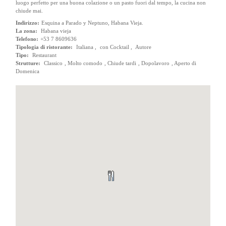
luogo perfetto per una buona colazione o un pasto fuori dal tempo, la cucina non
chiude mai.
Indirizzo:
Esquina a Parado y Neptuno, Habana Vieja.
La zona:
Habana vieja
Telefono:
+53 7 8609636
Tipologia di ristorante:
Italiana ,
con Cocktail ,
Autore
Tipo:
Restaurant
Strutture:
Classico
,
Molto comodo
,
Chiude tardi
,
Dopolavoro
,
Aperto di
Domenica